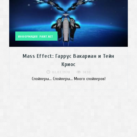
ИНФОРМАЦИЯ
PAINT.NET
Mass Effect: Гаррус Вакариан и Тейн
Криос
01.01.1970
7430
Спойлеры... Спойлеры... Много спойлеров!