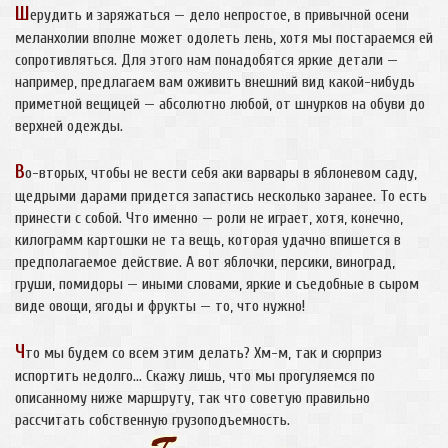
Ш
ерудить и заряжаться — дело непростое, в привычной осени
меланхолии вполне может одолеть лень, хотя мы постараемся ей
сопротивляться. Для этого нам понадобятся яркие детали —
например, предлагаем вам оживить внешний вид какой-нибудь
приметной вещицей — абсолютно любой, от шнурков на обуви до
верхней одежды.
В
о-вторых, чтобы не вести себя аки варвары в яблоневом саду,
щедрыми дарами придется запастись несколько заранее. То есть
принести с собой. Что именно — роли не играет, хотя, конечно,
килограмм картошки не та вещь, которая удачно впишется в
предполагаемое действие. А вот яблочки, персики, виноград,
груши, помидоры — иными словами, яркие и съедобные в сыром
виде овощи, ягоды и фрукты — то, что нужно!
Ч
то мы будем со всем этим делать? Хм-м, так и сюрприз
испортить недолго... Скажу лишь, что мы прогуляемся по
описанному ниже маршруту, так что советую правильно
рассчитать собственную грузоподъемность.