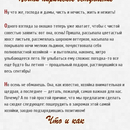
Н
у что же, господа и дамы, чисть и нечисть, жить и нежить!
О
дного взгляда за окошко теперь уже хватает, чтобы с чистой
совестью заявить: вот она, осень! Пришла, рассыпала цветастый
хвост листьев, рассмеялась шорохом ветерков, насыпала на
покрывало ночи мелких льдинок, почувствовала себя
полновластной хозяйкой — и вытолкала, наконец, хитро
улыбающееся лето. Не улыбаться ему сложно: погодка-то все
еще будто бы летняя — прощальный подарок, растянувшийся на
весь сентябрь!
Н
о осень не обманешь. Она, как известно, хозяйка внимательная и
щедрая, а последнее — деталь, пожалуй, самая важная для нас.
Почему? А по той простой причине, что мы предлагаем сделать
на сходке следующее: пошерудить в закромах этой самой
хозяйки, заодно подзарядившись позитивом!