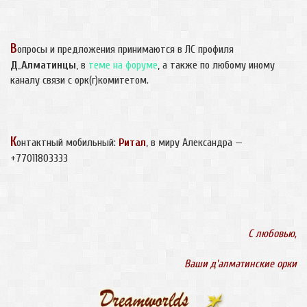
В
опросы и предложения принимаются в ЛС профиля
Д_Алматинцы
, в
теме на форуме
, а также по любому иному
каналу связи с орк(г)комитетом.
К
онтактный мобильный:
Ритал
, в миру Александра —
+77011803333
С любовью,
Ваши д'алматинские орки