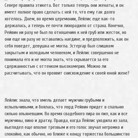
Севере правила этикета. Вот только теперь они женаты, и он
имеет полное право сделать с ней то, что ему так долго
хотелось. Днем, во время церемонии, Лейлис еще как-то
держалась, а теперь ее почти лихорадило от страха. Конечно,
Рейвин ни разу не был по отношению к ней груб или жесток, но
они еще ни разу не оставались наедине, и предположить, как он
себя поведет, девушка не могла. Эстергар был слишком
закрытым и холодным человеком, и Лейлис совершенно не
понимала его и не могла знать, что скрывается за его
сдержанностью с оттенком высокомерия. Можно ли
рассчитывать, что он проявит снисхождение к своей юной жене?
Лейлис знала, что хмель делает мужчин грубыми и
вспыльчивыми, и боялась, что лорд Рейвин придет в спальню
сильно опьяневшим. Во время свадебного пира он пил, как и все
мужчины, вино и дратху. Правда, когда Лейлис уходила из зала,
выглядел еще вполне трезвым и его голос звучал негромко и
спокойно, как обычно, но ближе к концу торжества большинство