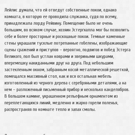
Лейлис думала, что ей отведут собственные покои, однако
комната, в которую ее проводила служанка, судя по всему,
принадлежала лорду Рейвину. Помещение было не очень
большим, во всяком случае, хозяин Эстергхалла мог бы позволить
себе и более просторные и роскошные покои. Темные каменные
стены украшали тусклые потрепанные гобелены, изображающие
сцены сражений и приступов – вероятно, подвигов и побед Эстерга
Великого, пол был устлан коврами и звериными шкурами,
вперемешку накиданными друг на друга. Под небольшим
застекленным окном, забранным косой металлической решеткой,
помещался массивный стол, как и вся остальная мебель
изготовленный из черного дерева с серебряными деталями, а на
нем – разложенный письменный прибор и несколько канделябров.
В большом камине, украшенном рельефным орнаментом из
переплетающихся линий, медленно и жарко горели поленья,
распространяя по комнате тепло и запах смолы.