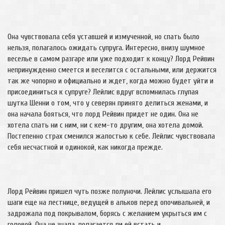
Она чувствовала себя уставшей и измученной, но спать было
нельзя, полагалось ожидать супруга. Интересно, внизу шумное
веселье в самом разгаре или уже подходит к концу? Лорд Рейвин
непринужденно смеется и веселится с остальными, или держится
так же чопорно и официально и ждет, когда можно будет уйти и
присоединиться к супруге? Лейлис вдруг вспомнилась глупая
шутка Шенни о том, что у северян принято делиться женами, и
она начала бояться, что лорд Рейвин придет не один. Она не
хотела спать ни с ним, ни с кем-то другим, она хотела домой.
Постепенно страх сменился жалостью к себе. Лейлис чувствовала
себя несчастной и одинокой, как никогда прежде.
Лорд Рейвин пришел чуть позже полуночи. Лейлис услышала его
шаги еще на лестнице, ведущей в альков перед опочивальней, и
задрожала под покрывалом, борясь с желанием укрыться им с
головой. Она не знала, полагается ли ей встать и