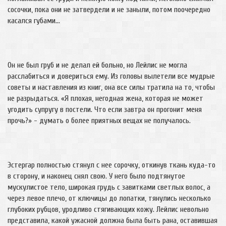
сосочки, пока они не затвердели и не заныли, потом поочередно
касался губами…
Он не был груб и не делал ей больно, но Лейлис не могла
расслабиться и довериться ему. Из головы вылетели все мудрые
советы и наставления из книг, она все силы тратила на то, чтобы
не разрыдаться. «Я плохая, негодная жена, которая не может
угодить супругу в постели. Что если завтра он прогонит меня
прочь?» - думать о более приятных вещах не получалось.
Эстергар полностью стянул с нее сорочку, откинув ткань куда-то
в сторону, и наконец снял свою. У него было подтянутое
мускулистое тело, широкая грудь с завитками светлых волос, а
через левое плечо, от ключицы до лопатки, тянулись несколько
глубоких рубцов, уродливо стягивающих кожу. Лейлис невольно
представила, какой ужасной должна была быть рана, оставившая