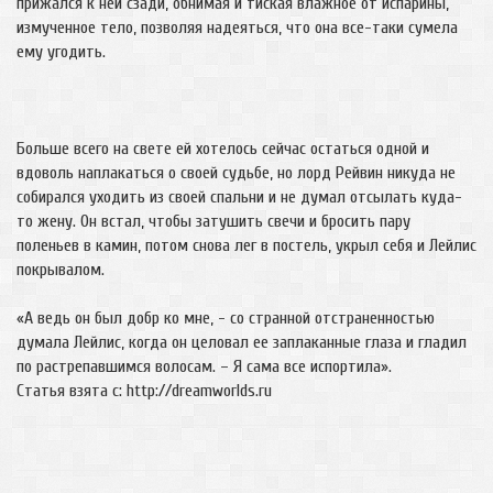
прижался к ней сзади, обнимая и тиская влажное от испарины,
измученное тело, позволяя надеяться, что она все-таки сумела
ему угодить.
Больше всего на свете ей хотелось сейчас остаться одной и
вдоволь наплакаться о своей судьбе, но лорд Рейвин никуда не
собирался уходить из своей спальни и не думал отсылать куда-
то жену. Он встал, чтобы затушить свечи и бросить пару
поленьев в камин, потом снова лег в постель, укрыл себя и Лейлис
покрывалом.
«А ведь он был добр ко мне, - со странной отстраненностью
думала Лейлис, когда он целовал ее заплаканные глаза и гладил
по растрепавшимся волосам. – Я сама все испортила».
Статья взята с: http://dreamworlds.ru