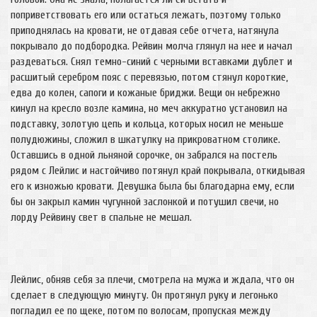
поприветствовать его или остаться лежать, поэтому только
приподнялась на кровати, не отдавая себе отчета, натянула
покрывало до подбородка. Рейвин молча глянул на нее и начал
раздеваться. Снял темно-синий с черными вставками дублет и
расшитый серебром пояс с перевязью, потом стянул короткие,
едва до колен, сапоги и кожаные бриджи. Вещи он небрежно
кинул на кресло возле камина, но меч аккуратно установил на
подставку, золотую цепь и кольца, которых носил не меньше
полудюжины, сложил в шкатулку на прикроватном столике.
Оставшись в одной льняной сорочке, он забрался на постель
рядом с Лейлис и настойчиво потянул край покрывала, откидывая
его к изножью кровати. Девушка была бы благодарна ему, если
бы он закрыл камин чугунной заслонкой и потушил свечи, но
лорду Рейвину свет в спальне не мешал.
Лейлис, обняв себя за плечи, смотрела на мужа и ждала, что он
сделает в следующую минуту. Он протянул руку и легонько
погладил ее по щеке, потом по волосам, пропуская между