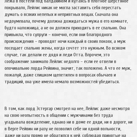
Лежа в постели под балдахином и кутаясь в плотное шерстяное
покрывало, Лейлис никак не могла заставить себя перестать
думать о всяких нелепых и неприятных вещах. Сначала она
недоумевала, почему должна дожидаться мужа в его комнате,
будто наложница, а не он должен приходить в ее спальню. Она
привыкла, что супруги – конечно, если они благородного
происхождения – проводят ночи каждый в своих покоях, а муж
посещает спальню жены, когда сочтет это нужным. Во всяком
случае, так делали ее дядя и леди Отта. Впрочем, это
соображение занимало Лейлис недолго – если ее отвели в
опочивальню лорда Рейвина, значит, так положено. А что ее муж,
пожалуй, даже слишком щепетилен в вопросах обычаев и
традиций, она уже имела немало возможностей убедиться.
В том, как лорд Эстергар смотрел на нее, Лейлис даже несмотря
на свою неопытность в общении с мужчинами без труда
угадывала вожделение, однако ни в доме ее дяди, ни в дороге, ни
в Верге Рейвин ни разу не позволил себе ни одной вольности,
даже ни разу прямо не обратился к ней, соблюдая принятые на