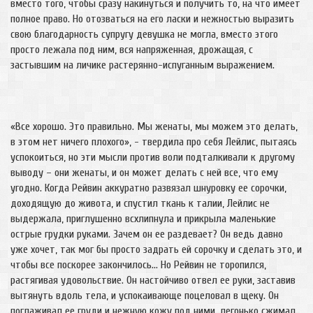
вместо того, чтобы сразу накинуться и получить то, на что имеет
полное право. Но отозваться на его ласки и нежностью выразить
свою благодарность супругу девушка не могла, вместо этого
просто лежала под ним, вся напряженная, дрожащая, с
застывшим на личике растерянно-испуганным выражением.
«Все хорошо. Это правильно. Мы женаты, мы можем это делать,
в этом нет ничего плохого», - твердила про себя Лейлис, пытаясь
успокоиться, но эти мысли против воли подталкивали к другому
выводу – они женаты, и он может делать с ней все, что ему
угодно. Когда Рейвин аккуратно развязал шнуровку ее сорочки,
доходящую до живота, и спустил ткань к талии, Лейлис не
выдержала, приглушенно всхлипнула и прикрыла маленькие
острые грудки руками. Зачем он ее раздевает? Он ведь давно
уже хочет, так мог бы просто задрать ей сорочку и сделать это, и
чтобы все поскорее закончилось… Но Рейвин не торопился,
растягивая удовольствие. Он настойчиво отвел ее руки, заставив
вытянуть вдоль тела, и успокаивающе поцеловал в щеку. Он
поглаживал ее груди и нежную кожу под ними, легонько сжимал