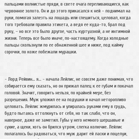
пальцами волнистые пряди, в свете очага переливающиеся, как
червонное золото. Он и до этого прикасался к ней – поднимал на
руки, помогая залезть на лошадь или спешиться, целовал, когда
того требовали правила этикета, а ведя ее куда-то, брал под
руку, – но все это было другое, часть куртуазной, а не интимной
жизни. Теперь все было иначе, по-настоящему. Когда холодные
пальцы скользнули по ее обнаженной шее и ниже, под кайму
сорочки, по коже побежали мурашки.
- Лорд Рейвин… я… - начала Лейлис, не совсем даже понимая, что
собирается ему сказать, но он прижал палец к ее губам и покачал
головой. Значит, говорить нельзя, по крайней мере, без
разрешения. Муж уложил ее на подушки и начал неторопливо
целовать. Лейлис жмурилась и упиралась руками ему в грудь,
будто пытаясь оттолкнуть от себя, но так слабо, что он,
наверное, даже не заметил. Губы у него немного шершавые и
сухие, а щеки, хоть он брился утром, слегка колючие. Лейлис
полагалось бы радоваться, что муж дарит ей ласки и поцелуи,