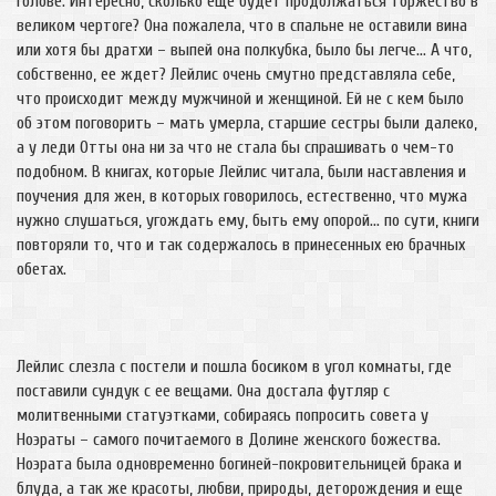
голове. Интересно, сколько еще будет продолжаться торжество в
великом чертоге? Она пожалела, что в спальне не оставили вина
или хотя бы дратхи – выпей она полкубка, было бы легче... А что,
собственно, ее ждет? Лейлис очень смутно представляла себе,
что происходит между мужчиной и женщиной. Ей не с кем было
об этом поговорить – мать умерла, старшие сестры были далеко,
а у леди Отты она ни за что не стала бы спрашивать о чем-то
подобном. В книгах, которые Лейлис читала, были наставления и
поучения для жен, в которых говорилось, естественно, что мужа
нужно слушаться, угождать ему, быть ему опорой… по сути, книги
повторяли то, что и так содержалось в принесенных ею брачных
обетах.
Лейлис слезла с постели и пошла босиком в угол комнаты, где
поставили сундук с ее вещами. Она достала футляр с
молитвенными статуэтками, собираясь попросить совета у
Ноэраты – самого почитаемого в Долине женского божества.
Ноэрата была одновременно богиней-покровительницей брака и
блуда, а так же красоты, любви, природы, деторождения и еще