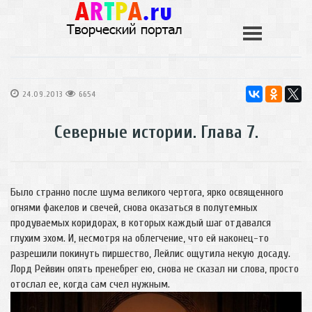
24.09.2013
6654
Северные истории. Глава 7.
Было странно после шума великого чертога, ярко освященного
огнями факелов и свечей, снова оказаться в полутемных
продуваемых коридорах, в которых каждый шаг отдавался
глухим эхом. И, несмотря на облегчение, что ей наконец-то
разрешили покинуть пиршество, Лейлис ощутила некую досаду.
Лорд Рейвин опять пренебрег ею, снова не сказал ни слова, просто
отослал ее, когда сам счел нужным.