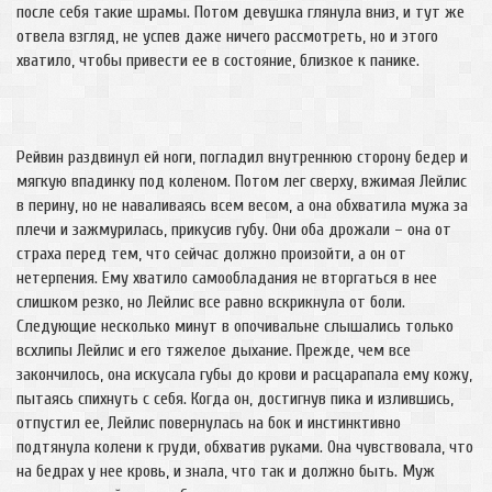
после себя такие шрамы. Потом девушка глянула вниз, и тут же
отвела взгляд, не успев даже ничего рассмотреть, но и этого
хватило, чтобы привести ее в состояние, близкое к панике.
Рейвин раздвинул ей ноги, погладил внутреннюю сторону бедер и
мягкую впадинку под коленом. Потом лег сверху, вжимая Лейлис
в перину, но не наваливаясь всем весом, а она обхватила мужа за
плечи и зажмурилась, прикусив губу. Они оба дрожали – она от
страха перед тем, что сейчас должно произойти, а он от
нетерпения. Ему хватило самообладания не вторгаться в нее
слишком резко, но Лейлис все равно вскрикнула от боли.
Следующие несколько минут в опочивальне слышались только
всхлипы Лейлис и его тяжелое дыхание. Прежде, чем все
закончилось, она искусала губы до крови и расцарапала ему кожу,
пытаясь спихнуть с себя. Когда он, достигнув пика и излившись,
отпустил ее, Лейлис повернулась на бок и инстинктивно
подтянула колени к груди, обхватив руками. Она чувствовала, что
на бедрах у нее кровь, и знала, что так и должно быть. Муж