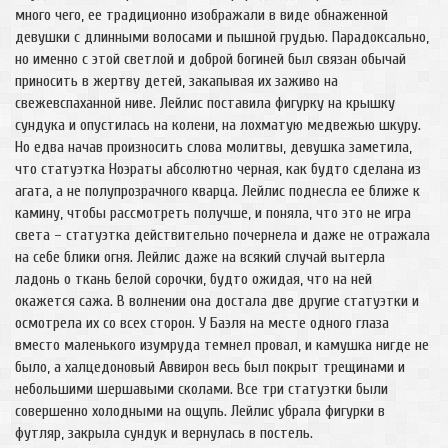
много чего, ее традиционно изображали в виде обнаженной
девушки с длинными волосами и пышной грудью. Парадоксально,
но именно с этой светлой и доброй богиней был связан обычай
приносить в жертву детей, закапывая их заживо на
свежевспаханной ниве. Лейлис поставила фигурку на крышку
сундука и опустилась на колени, на лохматую медвежью шкуру.
Но едва начав произносить слова молитвы, девушка заметила,
что статуэтка Ноэраты абсолютно черная, как будто сделана из
агата, а не полупрозрачного кварца. Лейлис поднесла ее ближе к
камину, чтобы рассмотреть получше, и поняла, что это не игра
света – статуэтка действительно почернела и даже не отражала
на себе блики огня. Лейлис даже на всякий случай вытерла
ладонь о ткань белой сорочки, будто ожидая, что на ней
окажется сажа. В волнении она достала две другие статуэтки и
осмотрела их со всех сторон. У Баэля на месте одного глаза
вместо маленького изумруда темнел провал, и камушка нигде не
было, а халцедоновый Аввирон весь был покрыт трещинами и
небольшими шершавыми сколами. Все три статуэтки были
совершенно холодными на ощупь. Лейлис убрала фигурки в
футляр, закрыла сундук и вернулась в постель.