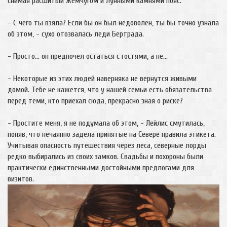
снимая расшитый жемчугом и лунными камнями пояс.
- С чего ты взяла? Если бы он был недоволен, ты бы точно узнала
об этом, - сухо отозвалась леди Бертрада.
- Просто… он предпочел остаться с гостями, а не…
- Некоторые из этих людей наверняка не вернутся живыми
домой. Тебе не кажется, что у нашей семьи есть обязательства
перед теми, кто приехал сюда, прекрасно зная о риске?
- Простите меня, я не подумала об этом, - Лейлис смутилась,
поняв, что нечаянно задела принятые на Севере правила этикета.
Учитывая опасность путешествия через леса, северные лорды
редко выбирались из своих замков. Свадьбы и похороны были
практически единственными достойными предлогами для
визитов.