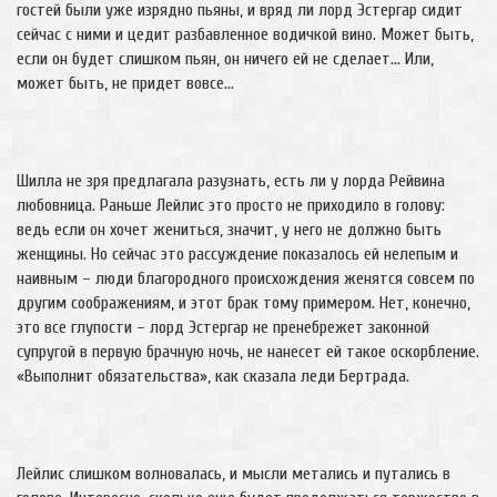
гостей были уже изрядно пьяны, и вряд ли лорд Эстергар сидит
сейчас с ними и цедит разбавленное водичкой вино. Может быть,
если он будет слишком пьян, он ничего ей не сделает… Или,
может быть, не придет вовсе…
Шилла не зря предлагала разузнать, есть ли у лорда Рейвина
любовница. Раньше Лейлис это просто не приходило в голову:
ведь если он хочет жениться, значит, у него не должно быть
женщины. Но сейчас это рассуждение показалось ей нелепым и
наивным – люди благородного происхождения женятся совсем по
другим соображениям, и этот брак тому примером. Нет, конечно,
это все глупости – лорд Эстергар не пренебрежет законной
супругой в первую брачную ночь, не нанесет ей такое оскорбление.
«Выполнит обязательства», как сказала леди Бертрада.
Лейлис слишком волновалась, и мысли метались и путались в