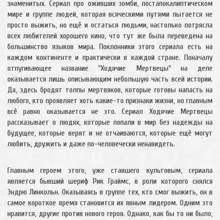
знаменитых. Сериал про оживших зомби, постапокалиптическом
мире и группе людей, которая всяческими путями пытается не
просто выжить, но ещё и остаться людьми, настолько потрясла
всех любителей хорошего кино, что тут же была переведена на
большинство языков мира. Поклонники этого сериала есть на
каждом континенте и практически в каждой стране. Поначалу
отпугивающее название "Ходячие Мертвецы" на деле
оказывается лишь описывающим небольшую часть всей истории.
Да, здесь бродят толпы мертвяков, которые готовы напасть на
любого, кто проявляет хоть какие-то признаки жизни, но главным
всё равно оказывается не это. Сериал Ходячие Мертвецы
рассказывает о людях, которые попали в мир без надежды на
будущее, которые верят и не отчаиваются, которые ещё могут
любить, дружить и даже по-человечески ненавидеть.
Главным героем этого, уже ставшего культовым, сериала
является бывший шериф Рик Граймс, в роли которого снялся
Эндрю Линкольн. Оказываясь в группе тех, кто смог выжить, он в
самое короткое время становится их явным лидером. Одним это
нравится, другие против нового героя. Однако, как бы то ни было,