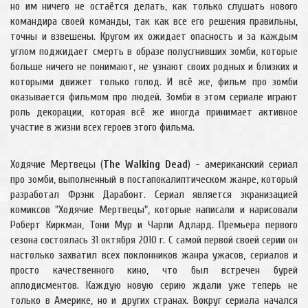
но им ничего не остаётся делать, как только слушать нового
командира своей команды, так как все его решения правильны,
точны и взвешены. Кругом их ожидает опасность и за каждым
углом поджидает смерть в образе полусгнивших зомби, которые
больше ничего не понимают, не узнают своих родных и близких и
которыми движет только голод. И всё же, фильм про зомби
оказывается фильмом про людей. Зомби в этом сериале играют
роль декорации, которая всё же иногда принимает активное
участие в жизни всех героев этого фильма.
Ходячие Мертвецы (
The Walking Dead
) - американский сериал
про зомби, выполненный в постапокалиптическом жанре, который
разработал Фрэнк Дарабонт. Сериал является экранизацией
комиксов "Ходячие Мертвецы", которые написали и нарисовали
Роберт Киркман, Тони Мур и Чарли Адлард. Премьера первого
сезона состоялась 31 октября 2010 г. С самой первой своей серии он
настолько захватил всех поклонников жанра ужасов, сериалов и
просто качественного кино, что был встречен бурей
аплодисментов. Каждую новую серию ждали уже теперь не
только в Америке, но и других странах. Вокруг сериала начался