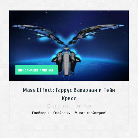
ИНФОРМАЦИЯ
PAINT.NET
Mass Effect: Гаррус Вакариан и Тейн
Криос
01.01.1970
7429
Спойлеры... Спойлеры... Много спойлеров!