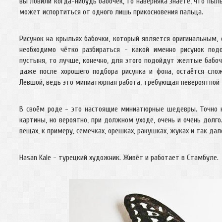
вы ловили когда-нибудь бабочек, то наверняка знаете, что пыль
может испортиться от одного лишь прикосновения пальца.
Рисунок на крыльях бабочки, который является оригинальным
необходимо чётко разбираться - какой именно рисунок под
пустыня, то лучше, конечно, для этого подойдут желтые бабочк
даже после хорошего подбора рисунка и фона, остаётся сл
Левшой, ведь это миниатюрная работа, требующая невероятной 
В своём роде - это настоящие миниатюрные шедевры. Точно н
картины, но вероятно, при должном уходе, очень и очень долго.
вещах, к примеру, семечках, орешках, ракушках, жуках и так дал
Hasan Kale - турецкий художник. Живёт и работает в Стамбуле.