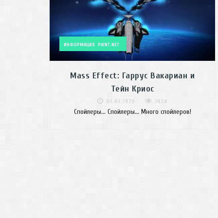
ИНФОРМАЦИЯ
PAINT.NET
Mass Effect: Гаррус Вакариан и
Тейн Криос
01.01.1970
7434
Спойлеры... Спойлеры... Много спойлеров!