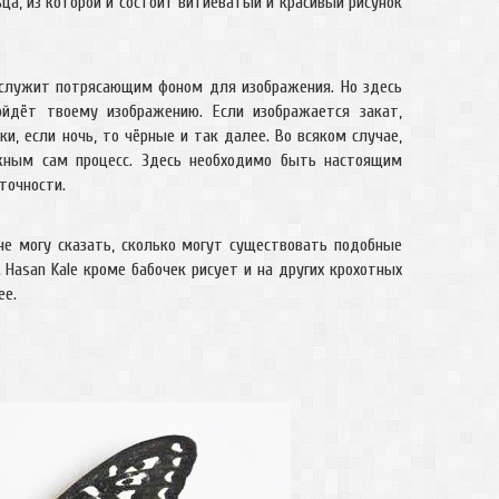
ца, из которой и состоит витиеватый и красивый рисунок
, служит потрясающим фоном для изображения. Но здесь
ойдёт твоему изображению. Если изображается закат,
и, если ночь, то чёрные и так далее. Во всяком случае,
ожным сам процесс. Здесь необходимо быть настоящим
точности.
е могу сказать, сколько могут существовать подобные
 Hasan Kale кроме бабочек рисует и на других крохотных
ее.