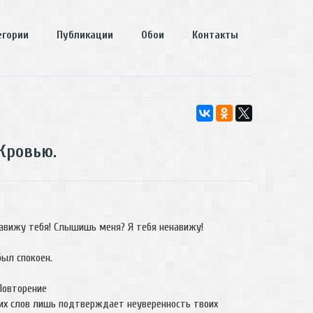
егории
Публикации
Обои
Контакты
Кровью.
авижу тебя! Слышишь меня? Я тебя ненавижу!
был спокоен.
овторение
их слов лишь подтверждает неуверенность твоих