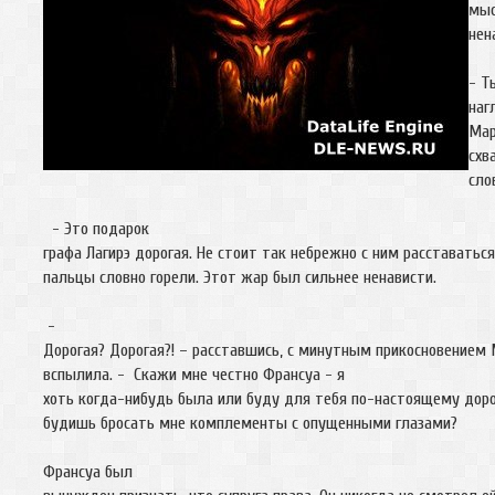
мыс
не
- Т
наг
Мар
схв
сло
- Это подарок
графа Лагирэ дорогая. Не стоит так небрежно с ним расставаться
пальцы словно горели. Этот жар был сильнее ненависти.
-
Дорогая? Дорогая?! – расставшись, с минутным прикосновением 
вспылила. - Скажи мне честно Франсуа - я
хоть когда-нибудь была или буду для тебя по-настоящему доро
будишь бросать мне комплементы с опущенными глазами?
Франсуа был