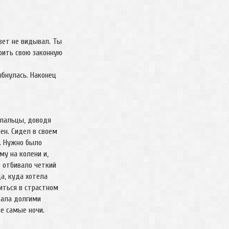
вет не видывал. Ты
рить свою законную
ыбнулась. Наконец
 пальцы, доводя
ен. Сидел в своем
. Нужно было
му на колени и,
е отбивало четкий
да, куда хотела
иться в страстном
тала долгими
 те самые ночи.