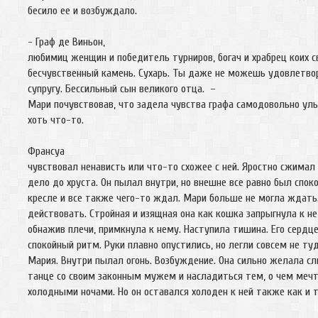
бесило ее и возбуждало.
- Граф де Виньон,
любимиц женщин и победитель турниров, богач и храбрец коих с
бесчувственный камень. Сухарь. Ты даже не можешь удовлетво
супругу. Бессильный сын великого отца. –
Мари почувствовав, что задела чувства графа самодовольно ул
хоть что-то.
Франсуа
чувствовал ненависть или что-то схожее с ней. Яростно сжимал
дело до хруста. Он пылал внутри, но внешне все равно был споко
кресле и все также чего-то ждал. Мари больше не могла ждать
действовать. Стройная и изящная она как кошка запрыгнула к не
обнажив плечи, примкнула к нему. Наступила тишина. Его сердц
спокойный ритм. Руки плавно опустились, но легли совсем не ту
Мария. Внутри пылал огонь. Возбуждение. Она сильно желала сл
танце со своим законным мужем и насладиться тем, о чем меч
холодными ночами. Но он оставался холоден к ней также как и