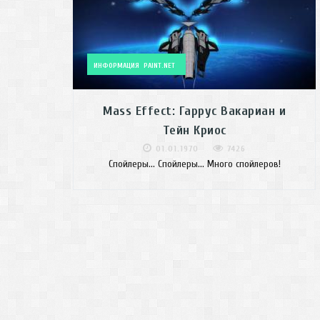
ИНФОРМАЦИЯ
PAINT.NET
Mass Effect: Гаррус Вакариан и
Тейн Криос
01.01.1970
7426
Спойлеры... Спойлеры... Много спойлеров!