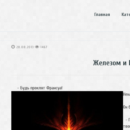
Главная
Кат
28.08.2013
1467
Железом и 
- Будь проклят Франсуа!
Нен
Он 
- П
тво