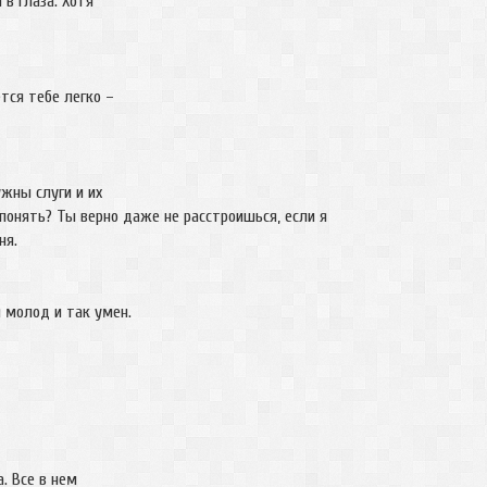
 в глаза. Хотя
тся тебе легко –
ужны слуги и их
понять? Ты верно даже не расстроишься, если я
 меня.
 молод и так умен.
. Все в нем