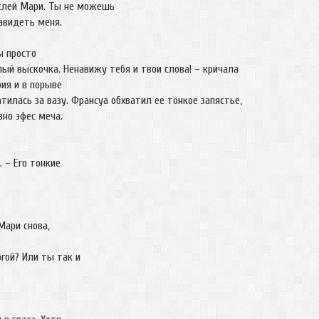
лей Мари. Ты не можешь
навидеть меня.
ы просто
лый выскочка. Ненавижу тебя и твои слова! – кричала
ия и в порыве
атилась за вазу. Франсуа обхватил ее тонкое запястье,
вно эфес меча.
. – Его тонкие
Мари снова,
гой? Или ты так и