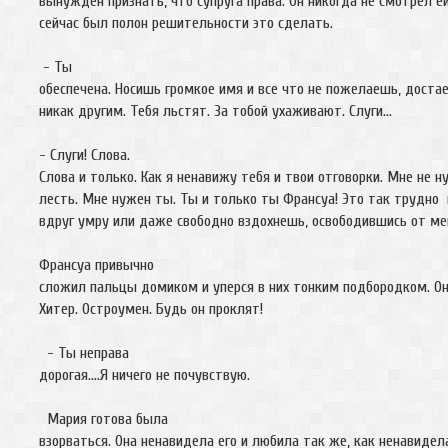
вынужден признать, что супруга права. Он никогда не смотрел ей
сейчас был полон решительности это сделать.
- Ты
обеспечена. Носишь громкое имя и все что не пожелаешь, достае
никак другим. Тебя льстят. За тобой ухаживают. Слуги…
- Слуги! Слова.
Слова и только. Как я ненавижу тебя и твои отговорки. Мне не н
лесть. Мне нужен ты. Ты и только ты Франсуа! Это так трудно 
вдруг умру или даже свободно вздохнешь, освободившись от
Франсуа привычно
сложил пальцы домиком и уперся в них тонким подбородком. Он
Хитер. Остроумен. Будь он проклят!
- Ты неправа
дорогая….Я ничего не почувствую.
Мария готова была
взорваться. Она ненавидела его и любила так же, как ненавидела