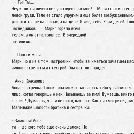
- Ты! Ты….
Неужели ты ничего не чувствуешь ко мне? – Мари схватила его 
левой груди. Тело ее стало упругим и еще более возбужденным
докажи это не на словах, а на деле. Я хочу тебя. Хочу детей. Тво
наследников. Мария горела всем
телом, а он оттолкнул ее. В очередной
раз унизил.
- Прости меня
Мари, но я не в том настроении, чтобы заниматься зачатием на
нужно встретиться с сестрой. Она вот-вот придет.
- Анна. Красавица
Анна. Сестренка. Только она может заставить тебя улыбнуться.
лицо, когда говоришь о ней. Называешь ее имя! Думаешь, никто 
секрет? Думаешь, что я не вижу, как она? Как ты смотрите друг 
Маленькие шалости братика и сестренки.
- Замолчи! Анна
та - до кого тебе еще очень далеко. Не
смей говорить такое о моей сестре. Если бы ты хоть каплю была