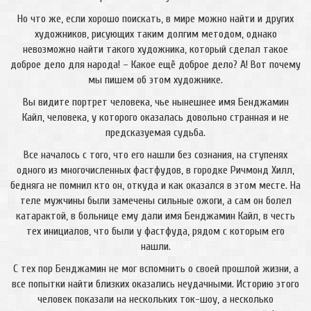
Но что же, если хорошо поискать, в мире можно найти и других
художников, рисующих таким долгим методом, однако
невозможно найти такого художника, который сделал такое
доброе дело для народа! – Какое ещё доброе дело? А! Вот почему
мы пишем об этом художнике.
Вы видите портрет человека, чье нынешнее имя Бенджамин
Кайл, человека, у которого оказалась довольно странная и не
предсказуемая судьба.
Все началось с того, что его нашли без сознания, на ступенях
одного из многочисленных фастфудов, в городке Ричмонд Хилл,
бедняга не помнил кто он, откуда и как оказался в этом месте. На
теле мужчины были замечены сильные ожоги, а сам он болел
катарактой, в больнице ему дали имя Бенджамин Кайл, в честь
тех инициалов, что были у фастфуда, рядом с которым его
нашли.
С тех пор Бенджамин не мог вспомнить о своей прошлой жизни, а
все попытки найти близких оказались неудачными. Историю этого
человек показали на нескольких ток-шоу, а несколько