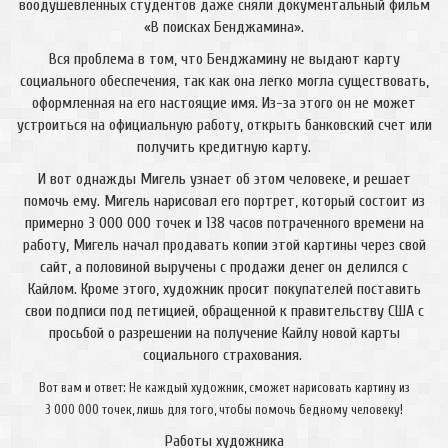
воодушевленных студентов даже сняли документальный фильм
«В поисках Бенджамина».
Вся проблема в том, что Бенджамину не выдают карту
социального обеспечения, так как она легко могла существовать,
оформленная на его настоящие имя. Из-за этого он не может
устроиться на официальную работу, открыть банковский счет или
получить кредитную карту.
И вот однажды Мигель узнает об этом человеке, и решает
помочь ему. Мигель нарисовал его портрет, который состоит из
примерно 3 000 000 точек и 138 часов потраченного времени на
работу, Мигель начал продавать копии этой картины через свой
сайт, а половиной выручены с продажи денег он делился с
Кайлом. Кроме этого, художник просит покупателей поставить
свои подписи под петицией, обращенной к правительству США с
просьбой о разрешении на получение Кайлу новой карты
социального страхования.
Вот вам и ответ: Не каждый художник, сможет нарисовать картину из
3 000 000 точек, лишь для того, чтобы помочь бедному человеку!
Работы художника