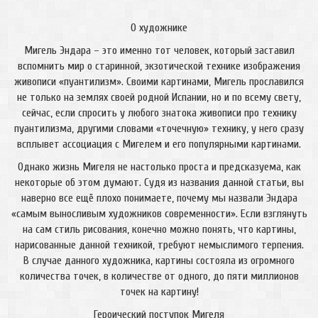
О художнике
Мигель Эндара – это именно тот человек, который заставил
вспомнить мир о старинной, экзотической технике изображения
живописи «
пуантилизм». Своими картинами, Мигель прославился
не только на землях своей родной Испании, но и по всему свету,
сейчас, если спросить у любого знатока живописи про технику
пуантилизма, другими словами «точечную» технику, у него сразу
всплывет ассоциация с Мигелем и его популярными картинами.
Однако жизнь Мигеля не настолько проста и предсказуема, как
некоторые об этом думают. Судя из названия данной статьи, вы
наверно все ещё плохо понимаете, почему мы назвали Эндара
«самым выносливым художников современности». Если взглянуть
на сам стиль рисования, конечно можно понять, что картины,
нарисованные данной техникой, требуют немыслимого терпения.
В случае данного художника, картины состояла из огромного
количества точек, в количестве от одного, до пяти миллионов
точек на картину!
Героический поступок Мигеля