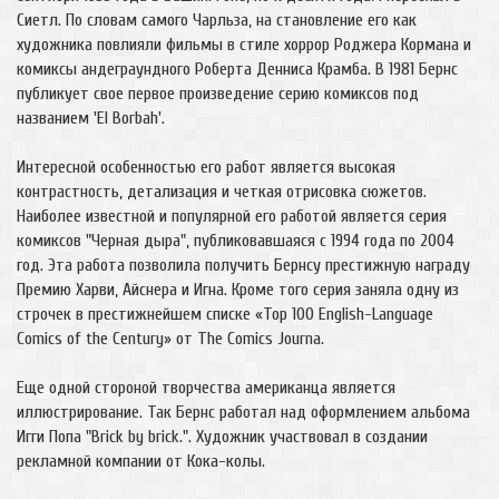
Сиетл. По словам самого Чарльза, на становление его как
художника повлияли фильмы в стиле хоррор Роджера Кормана и
комиксы андеграундного Роберта Денниса Крамба. В 1981 Бернс
публикует свое первое произведение серию комиксов под
названием 'El Borbah'.
Интересной особенностью его работ является высокая
контрастность, детализация и четкая отрисовка сюжетов.
Наиболее известной и популярной его работой является серия
комиксов "Черная дыра", публиковавшаяся с 1994 года по 2004
год. Эта работа позволила получить Бернсу престижную награду
Премию Харви, Айснера и Игна. Кроме того серия заняла одну из
строчек в престижнейшем списке «Top 100 English-Language
Comics of the Century» от The Comics Journa.
Еще одной стороной творчества американца является
иллюстрирование. Так Бернс работал над оформлением альбома
Игги Попа "Brick by brick.". Художник участвовал в создании
рекламной компании от Кока-колы.