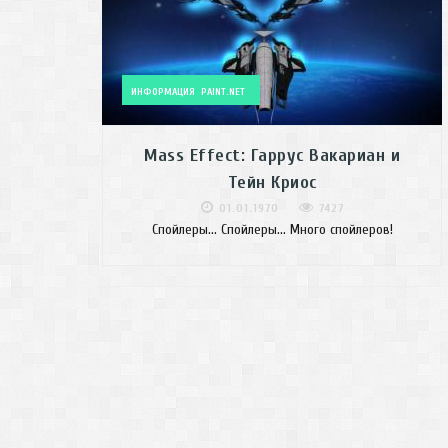
ИНФОРМАЦИЯ
PAINT.NET
Mass Effect: Гаррус Вакариан и
Тейн Криос
01.01.1970
7427
Спойлеры... Спойлеры... Много спойлеров!