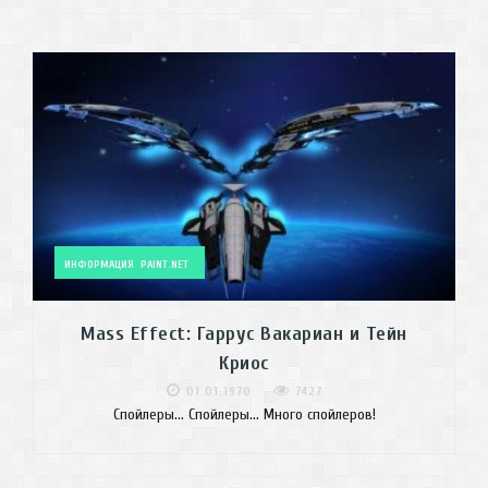
ИНФОРМАЦИЯ
PAINT.NET
Mass Effect: Гаррус Вакариан и Тейн
Криос
01.01.1970
7427
Спойлеры... Спойлеры... Много спойлеров!